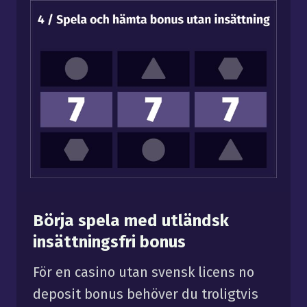
Börja spela med utländsk
insättningsfri bonus
För en casino utan svensk licens no
deposit bonus behöver du troligtvis