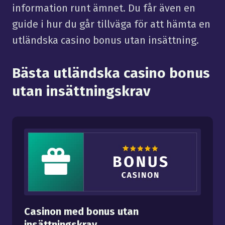
information runt ämnet. Du får även en
guide i hur du går tillväga för att hämta en
utländska casino bonus utan insättning.
Bästa utländska casino bonus
utan insättningskrav
Casinon med bonus utan
insättningskrav