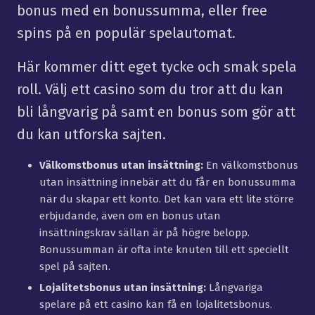
bonus med en bonussumma, eller free
spins på en populär spelautomat.
Här kommer ditt eget tycke och smak spela
roll. Välj ett casino som du tror att du kan
bli långvarig på samt en bonus som gör att
du kan utforska sajten.
Välkomstbonus utan insättning:
En välkomstbonus
utan insättning innebär att du får en bonussumma
när du skapar ett konto. Det kan vara ett lite större
erbjudande, även om en bonus utan
insättningskrav sällan är på högre belopp.
Bonussumman är ofta inte knuten till ett speciellt
spel på sajten.
Lojalitetsbonus utan insättning:
Långvariga
spelare på ett casino kan få en lojalitetsbonus.