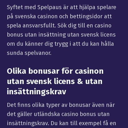
Syftet med Spelpaus är att hjälpa spelare
på svenska casinon och bettingsidor att
spela ansvarsfullt. Sök dig till en casino
bonus utan insättning utan svensk licens
om du känner dig trygg i att du kan hålla
sunda spelvanor.
Olika bonusar för casinon
utan svensk licens & utan
insättningskrav
Det finns olika typer av bonusar även när
det gäller utländska casino bonus utan
insättningskrav. Du kan till exempel få en