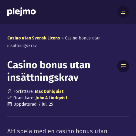
Casino utan Svensk Licens
»
Casino bonus utan
insättningskrav
Casino bonus utan
insättningskrav
Författare:
Max Dahlquist
Granskare:
John A Lindqvist
Uppdaterad: 7 jul, 25
Att spela med en casino bonus utan