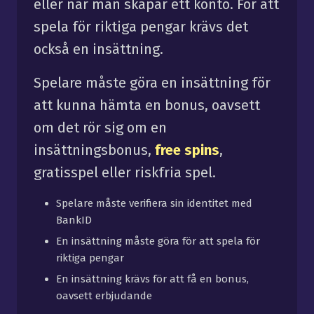
eller när man skapar ett konto. För att
spela för riktiga pengar krävs det
också en insättning.
Spelare måste göra en insättning för
att kunna hämta en bonus, oavsett
om det rör sig om en
insättningsbonus,
free spins
,
gratisspel eller riskfria spel.
Spelare måste verifiera sin identitet med
BankID
En insättning måste göra för att spela för
riktiga pengar
En insättning krävs för att få en bonus,
oavsett erbjudande