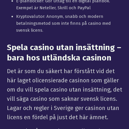
E-plånböcker: Gör uttag till en digital plånbok.
Exempel är Neteller, Skrill och PayPal
Kryptovalutor: Anonym, snabb och modern
betalningsmetod som inte finns på casino med
svensk licens.
Spela casino utan insättning –
bara hos utländska casinon
Det är som du säkert har förstått vid det
här laget olicensierade casinon som gäller
om du vill spela casino utan insättning, det
vill säga casino som saknar svensk licens.
Lagar och regler i Sverige ger casinon utan
licens en fördel på just det här ämnet.