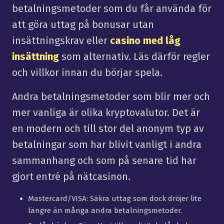
betalningsmetoder som du får använda för
att göra uttag på bonusar utan
insättningskrav eller
casino med låg
insättning
som alternativ. Läs därför regler
och villkor innan du börjar spela.
Andra betalningsmetoder som blir mer och
mer vanliga är olika kryptovalutor. Det är
en modern och till stor del anonym typ av
betalningar som har blivit vanligt i andra
sammanhang och som på senare tid har
gjort entré på nätcasinon.
Mastercard/VISA: Säkra uttag som dock dröjer lite
längre än många andra betalningsmetoder.