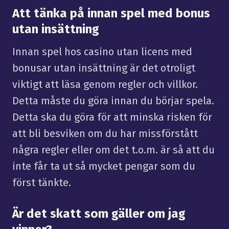
Att tänka på innan spel med bonus
utan insättning
Innan spel hos casino utan licens med
bonusar utan insättning är det otroligt
viktigt att läsa genom regler och villkor.
Detta måste du göra innan du börjar spela.
Detta ska du göra för att minska risken för
att bli besviken om du har missförstått
några regler eller om det t.o.m. är så att du
inte får ta ut så mycket pengar som du
först tänkte.
Är det skatt som gäller om jag