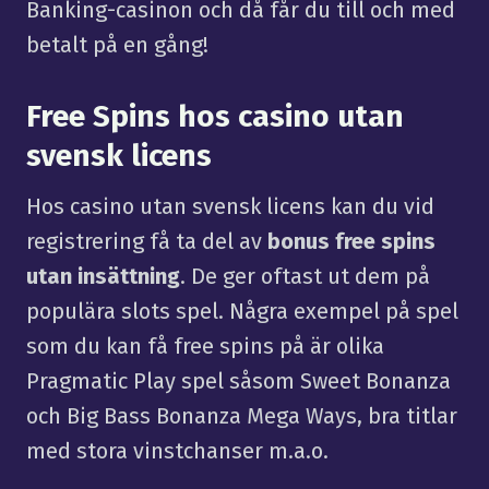
Banking-casinon och då får du till och med
betalt på en gång!
Free Spins hos casino utan
svensk licens
Hos casino utan svensk licens kan du vid
registrering få ta del av
bonus free
spins
utan insättning
. De ger oftast ut dem på
populära slots spel. Några exempel på spel
som du kan få free spins på är olika
Pragmatic Play spel såsom Sweet Bonanza
och Big Bass Bonanza Mega Ways, bra titlar
med stora vinstchanser m.a.o.