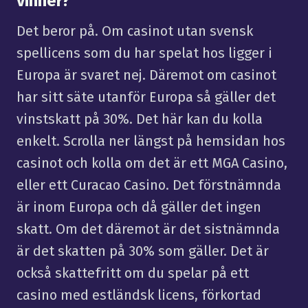
vinner?
Det beror på. Om casinot utan svensk
spellicens som du har spelat hos ligger i
Europa är svaret nej. Däremot om casinot
har sitt säte utanför Europa så gäller det
vinstskatt på 30%. Det här kan du kolla
enkelt. Scrolla ner längst på hemsidan hos
casinot och kolla om det är ett MGA Casino,
eller ett Curacao Casino. Det förstnämnda
är inom Europa och då gäller det ingen
skatt. Om det däremot är det sistnämnda
är det skatten på 30% som gäller. Det är
också skattefritt om du spelar på ett
casino med estländsk licens, förkortad