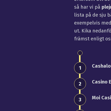
så har vi på
ple
lista på de sju 
exempelvis me
ut. Kika nedanfö
främst enligt os
Cashalo
Casino 
Moi Cas