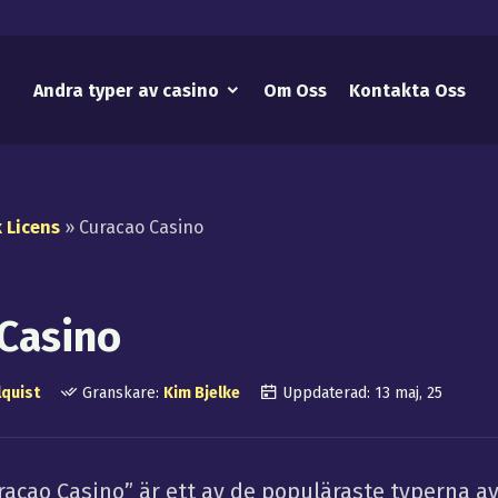
Andra typer av casino
Om Oss
Kontakta Oss
 Licens
»
Curacao Casino
Casino
quist
Granskare:
Kim Bjelke
Uppdaterad: 13 maj, 25
uracao Casino” är ett av de populäraste typerna a