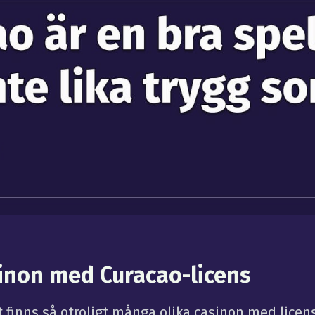
inon med Curacao-licens
 finns så otroligt många olika casinon med licen