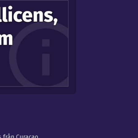
s från Curacao