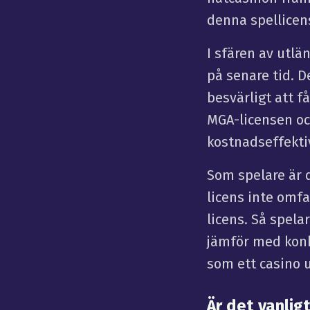
denna spellicen
I sfären av utlä
på senare tid. D
besvärligt att f
MGA-licensen oc
kostnadseffektiv
Som spelare är 
licens inte omf
licens. Så spela
jämför med konk
som ett casino u
Är det vanlig