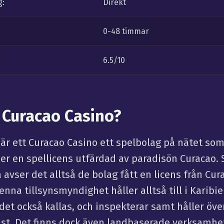
g:
Direkt
0-48 timmar
:
6.5/10
t Curacao Casino?
 är ett Curacao Casino ett spelbolag på nätet so
r en spellicens utfärdad av paradisön Curacao. 
avser det alltså de bolag fått en licens från Cu
enna tillsynsmyndighet håller alltså till i Karibie
et också kallas, och inspekterar samt håller öve
st. Det finns dock även landbaserade verksamhe