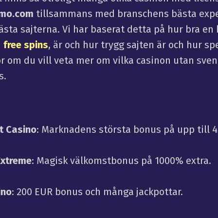
jmo.com
tillsammans med branschens bästa expe
bästa sajterna. Vi har baserat detta på hur bra en
d
free spins
, är och hur trygg sajten är och hur s
r om du vill veta mer om vilka casinon utan sven
s.
t Casino
: Marknadens största bonus på upp till 
Extreme
: Magisk välkomstbonus på 1000% extra.
ino
: 200 EUR bonus och många jackpottar.