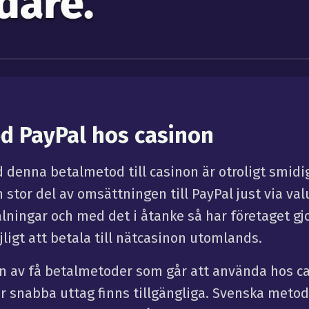
d PayPal hos casinon
denna betalmetod till casinon är otroligt smidig
stor del av omsättningen till PayPal just via va
lningar och med det i åtanke så har företaget gjo
igt att betala till nätcasinon utomlands.
en av få betalmetoder som går att använda hos c
är snabba uttag finns tillgängliga. Svenska meto