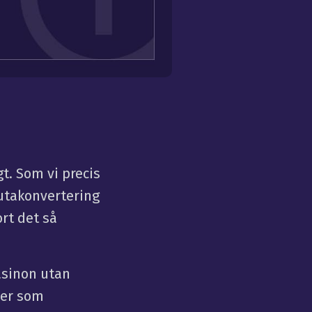
t. Som vi precis
lutakonvertering
rt det så
asinon utan
der som