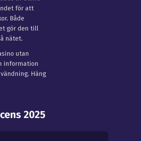
det för att
kor. Både
t gör den till
å nätet.
asino utan
än information
användning. Häng
icens 2025