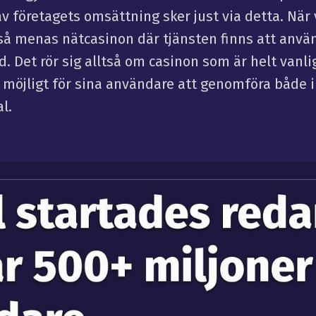
av företagets omsättning sker just via detta. När 
så menas nätcasinon där tjänsten finns att anv
 Det rör sig alltså om casinon som är helt vanli
t möjligt för sina användare att genomföra både 
l.