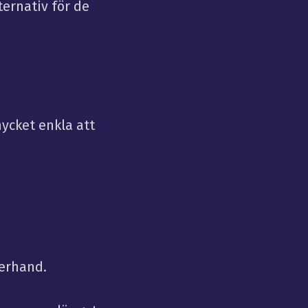
ternativ för de
ycket enkla att
terhand.