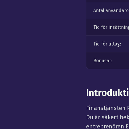
Antal användare
Tid för insättnin
Tid för uttag:
Bonusar:
Introdukt
Finanstjänsten 
Du är säkert be
entreprenören E