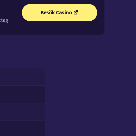
Besök Casino
ttag