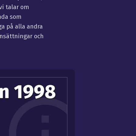
vi talar om
ända som
ga på alla andra
insättningar och