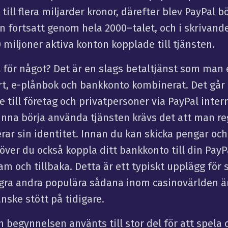
till flera miljarder kronor, därefter blev PayPal 
n fortsatt genom hela 2000–talet, och i skrivand
miljoner aktiva konton kopplade till tjänsten.
 för något? Det är en slags betaltjänst som man 
rt, e-plånbok och bankkonto kombinerat. Det går 
 till företag och privatpersoner via PayPal inter
unna börja använda tjänsten krävs det att man reg
erar sin identitet. Innan du kan skicka pengar o
ver du också koppla ditt bankkonto till din PayP
am och tillbaka. Detta är ett typiskt upplägg för 
gra andra populära sådana inom casinovärlden är
anske stött på tidigare.
 begynnelsen använts till stor del för att spela 