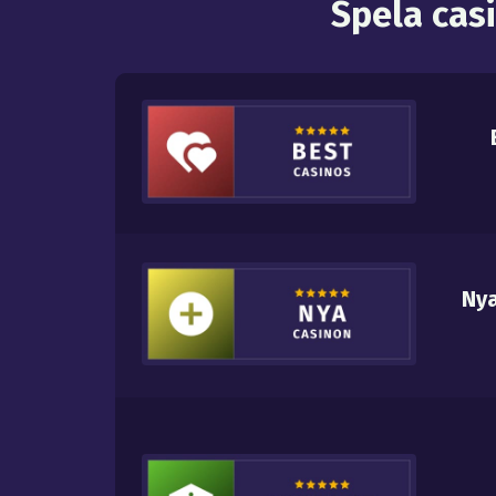
Spela cas
Nya