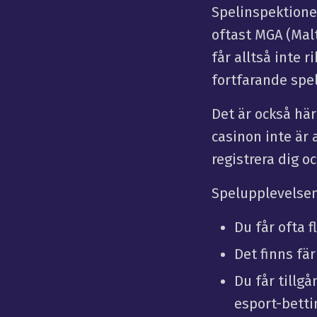
Spelinspektione
oftast MGA (Mal
får alltså inte 
fortfarande spela
Det är också här
casinon inte är 
registrera dig o
Spelupplevelsen
Du får ofta 
Det finns fä
Du får tillgå
esport-betti