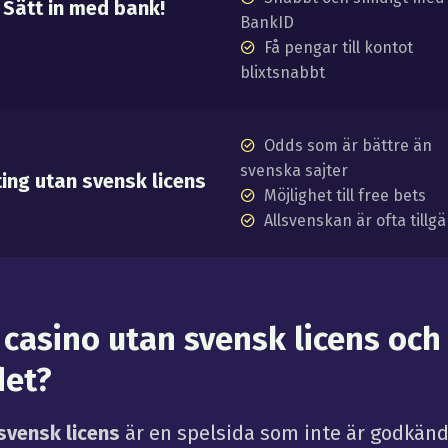
Sätt in med bank!
BankID
Få pengar till kontot
blixtsnabbt
Odds som är bättre än
svenska sajter
ing utan svensk licens
Möjlighet till free bets
Allsvenskan är ofta tillgä
 casino utan svensk licens och
det?
svensk licens
är en spelsida som inte är godkänd