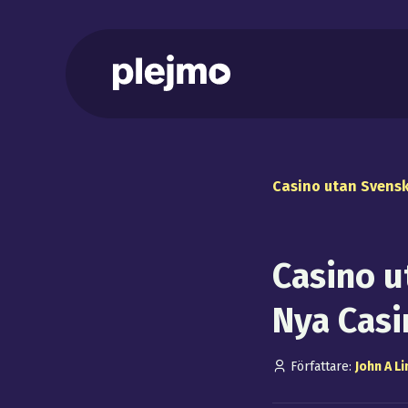
Casino utan Svensk
Casino u
Nya Casi
Författare:
John A L