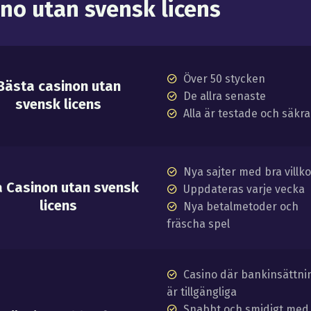
ino utan svensk licens
Över 50 stycken
Bästa casinon utan
De allra senaste
svensk licens
Alla är testade och säkra
Nya sajter med bra villko
 Casinon utan svensk
Uppdateras varje vecka
licens
Nya betalmetoder och
fräscha spel
Casino där bankinsättni
är tillgängliga
Snabbt och smidigt med