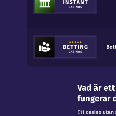
Bett
Vad är ett
fungerar 
Ett
casino utan 