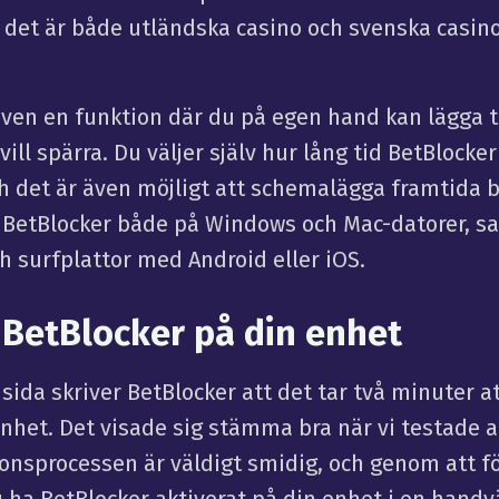
t det är både utländska casino och svenska casin
ven en funktion där du på egen hand kan lägga til
ill spärra. Du väljer själv hur lång tid BetBlocker
ch det är även möjligt att schemalägga framtida b
 BetBlocker både på Windows och Mac-datorer, s
 surfplattor med Android eller iOS.
a BetBlocker på din enhet
ida skriver BetBlocker att det tar två minuter at
nhet. Det visade sig stämma bra när vi testade a
tionsprocessen är väldigt smidig, och genom att f