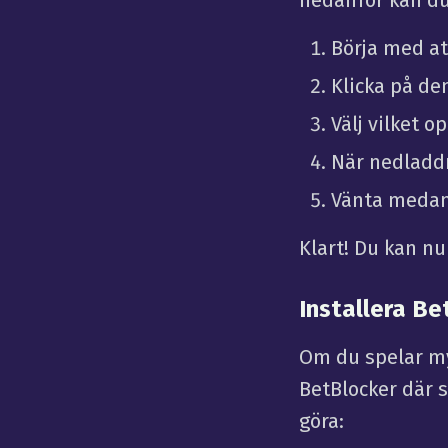
nedanför kan du
Börja med at
Klicka på de
Välj vilket 
När nedladdn
Vänta medan
Klart! Du kan nu
Installera Be
Om du spelar myc
BetBlocker där s
göra: