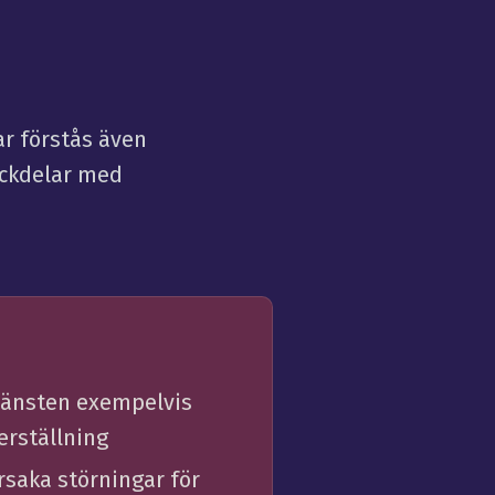
r förstås även
ackdelar med
tjänsten exempelvis
erställning
rsaka störningar för