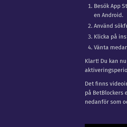
Besök App St
en Android.
Använd sökfu
Klicka på in
Vänta medan 
Klart! Du kan n
aktiveringsperi
Det finns videoi
på BetBlockers 
nedanför som oc