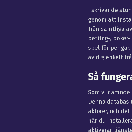
I skrivande stun
genom att instal
från samtliga a
betting-, poker-
spel för pengar.
av dig enkelt fr
Så funger
Som vi nämnde o
Denna databas u
aktörer, och det
när du installer
aktiverar tjänste