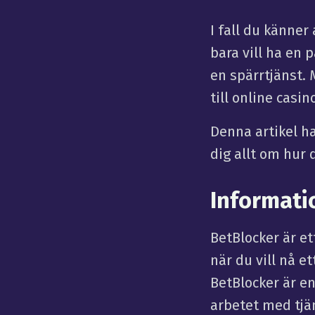
I fall du känner 
bara vill ha en 
en spärrtjänst. 
till online casi
Denna artikel ha
dig allt om hur 
Informati
BetBlocker är et
när du vill nå e
BetBlocker är e
arbetet med tjän