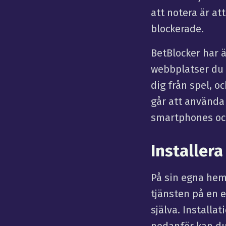
att notera är at
blockerade.
BetBlocker har ä
webbplatser du v
dig från spel, o
går att använda
smartphones och
Installer
På sin egna hems
tjänsten på en e
själva. Installa