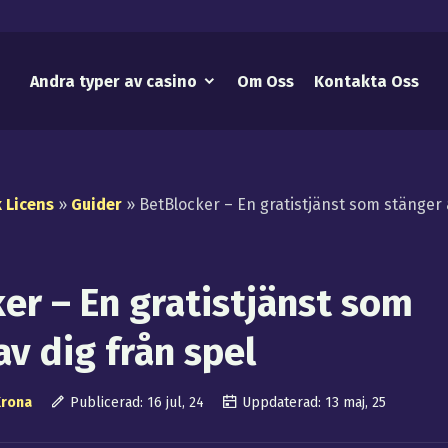
Andra typer av casino
Om Oss
Kontakta Oss
 Licens
»
Guider
»
BetBlocker – En gratistjänst som stänger 
er – En gratistjänst som
av dig från spel
Krona
Publicerad: 16 jul, 24
Uppdaterad: 13 maj, 25