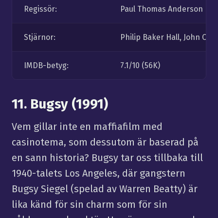
Regissör:
Paul Thomas Anderson
Stjärnor:
Philip Baker Hall, John C. R
IMDB-betyg:
7.1/10 (56K)
11. Bugsy (1991)
Vem gillar inte en maffiafilm med
casinotema, som dessutom är baserad på
en sann historia? Bugsy tar oss tillbaka till
1940-talets Los Angeles, där gangstern
Bugsy Siegel (spelad av Warren Beatty) är
lika känd för sin charm som för sin