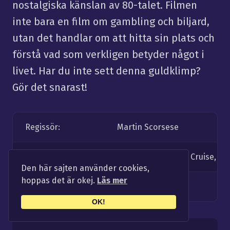
nostalgiska känslan av 80-talet. Filmen
inte bara en film om gambling och biljard,
utan det handlar om att hitta sin plats och
förstå vad som verkligen betyder något i
livet. Har du inte sett denna guldklimp?
Gör det snarast!
Regissör:
Martin Scorsese
Stjärnor:
Paul Newman, Tom Cruise, Ma
Den här sajten använder cookies,
hoppas det är okej.
Läs mer
IMDB-betyg:
7.0/10 (95K)
OK!