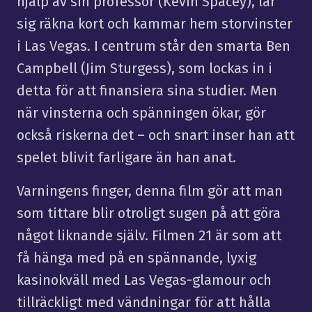
hjälp av sin professor (Kevin Spacey), lär
sig räkna kort och kammar hem storvinster
i Las Vegas. I centrum står den smarta Ben
Campbell (Jim Sturgess), som lockas in i
detta för att finansiera sina studier. Men
när vinsterna och spänningen ökar, gör
också riskerna det – och snart inser han att
spelet blivit farligare än han anat.
Varningens finger, denna film gör att man
som tittare blir otroligt sugen på att göra
något liknande själv. Filmen 21 är som att
få hänga med på en spännande, lyxig
kasinokväll med Las Vegas-glamour och
tillräckligt med vändningar för att hålla