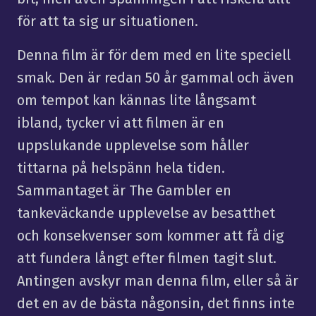
för att ta sig ur situationen.
Denna film är för dem med en lite speciell
smak. Den är redan 50 år gammal och även
om tempot kan kännas lite långsamt
ibland, tycker vi att filmen är en
uppslukande upplevelse som håller
tittarna på helspänn hela tiden.
Sammantaget är The Gambler en
tankeväckande upplevelse av besatthet
och konsekvenser som kommer att få dig
att fundera långt efter filmen tagit slut.
Antingen avskyr man denna film, eller så är
det en av de bästa någonsin, det finns inte