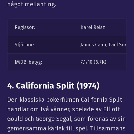
något mellanting.
Regissör:
Karel Reisz
Stjärnor:
James Caan, Paul Sorvin
IMDB-betyg:
7.1/10 (6.7K)
4. California Split (1974)
Den klassiska pokerfilmen California Split
handlar om två vänner, spelade av Elliott
Gould och George Segal, som förenas av sin
gemensamma kärlek till spel. Tillsammans