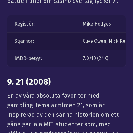
bättre filmer om casino överlag tycker vi.
Regissör:
Mike Hodges
Stjärnor:
Clive Owen, Nick Reding
IMDB-betyg:
7.0/10 (24K)
9. 21 (2008)
En av våra absoluta favoriter med
gambling-tema är filmen 21, som är
inspirerad av den sanna historien om ett
gäng geniala MIT-studenter som, med