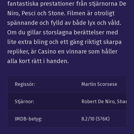
fantastiska prestationer från stjärnorna De
Niro, Pesci och Stone. Filmen är otroligt
spännande och fylld av både lyx och våld.
Om du gillar storslagna berättelser med
lite extra bling och ett gäng riktigt skarpa
repliker, är Casino en vinnare som håller
alla kort rätt i handen.
Regissör:
Martin Scorsese
Stjärnor:
Robert De Niro, Sharon 
IMDB-betyg:
8.2/10 (576K)