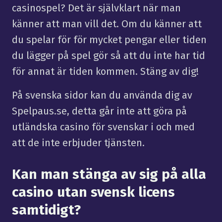
casinospel? Det är självklart när man
känner att man vill det. Om du känner att
du spelar för för mycket pengar eller tiden
du lägger på spel gör så att du inte har tid
för annat är tiden kommen. Stäng av dig!
På svenska sidor kan du använda dig av
Spelpaus.se, detta går inte att göra på
utländska casino för svenskar i och med
att de inte erbjuder tjänsten.
Kan man stänga av sig på alla
casino utan svensk licens
samtidigt?