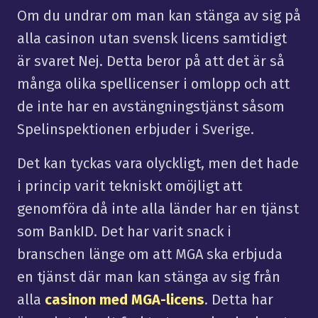
Om du undrar om man kan stänga av sig på
alla casinon utan svensk licens samtidigt
är svaret Nej. Detta beror på att det är så
många olika spellicenser i omlopp och att
de inte har en avstängningstjänst såsom
Spelinspektionen erbjuder i Sverige.
Det kan tyckas vara olyckligt, men det hade
i princip varit tekniskt omöjligt att
genomföra då inte alla länder har en tjänst
som BankID. Det har varit snack i
branschen länge om att MGA ska erbjuda
en tjänst där man kan stänga av sig från
alla
casinon med MGA-licens
. Detta har