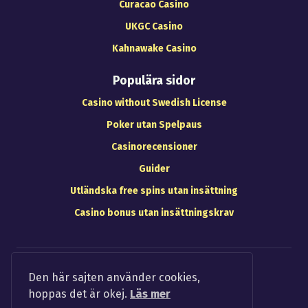
Curacao Casino
UKGC Casino
Kahnawake Casino
Populära sidor
Casino without Swedish License
Poker utan Spelpaus
Casinorecensioner
Guider
Utländska free spins utan insättning
Casino bonus utan insättningskrav
Den här sajten använder cookies,
© 2026 sverige.plejmo.com
hoppas det är okej.
Läs mer