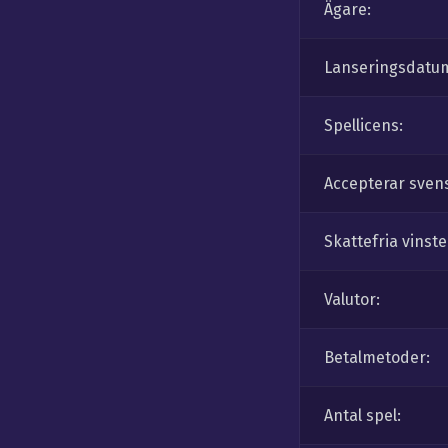
Ägare:
Lanseringsdatu
Spellicens:
Accepterar sven
Skattefria vinste
Valutor:
Betalmetoder:
Antal spel: