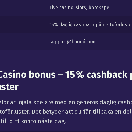
Live casino, slots, bordsspel
15% daglig cashback på nettoförluste
support@buumi.com
Casino bonus – 15 % cashback 
uster
lönar lojala spelare med en generös daglig cashb
toförluster. Det betyder att du får tillbaka en del
 till ditt konto nästa dag.