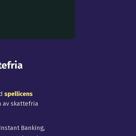
tefria
d
spellicens
 av skattefria
 Instant Banking,