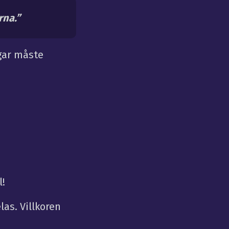
rna.”
ngar måste
l!
las. Villkoren