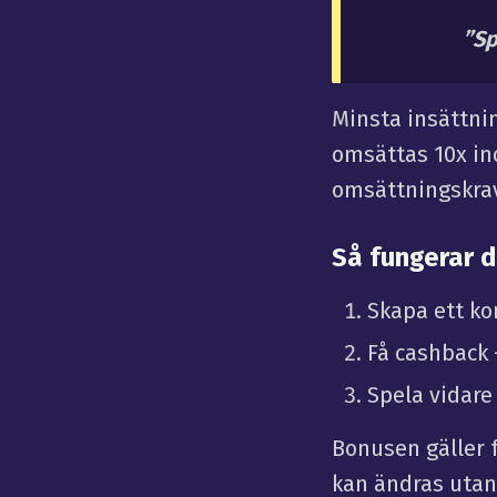
”Sp
Minsta insättnin
omsättas 10x ino
omsättningskrav
Så fungerar d
Skapa ett ko
Få cashback 
Spela vidare
Bonusen gäller f
kan ändras utan