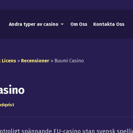
Andra typer av casino
Om Oss
Kontakta Oss
 Licens
»
Recensioner
»
Buumi Casino
asino
indqvist
t otroligt spännande EU-casino utan svensk spell