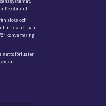
licenssystemet.
 flexibilitet.
rån slots och
et är bra att ha i
för konvertering
a nettoförluster
 extra