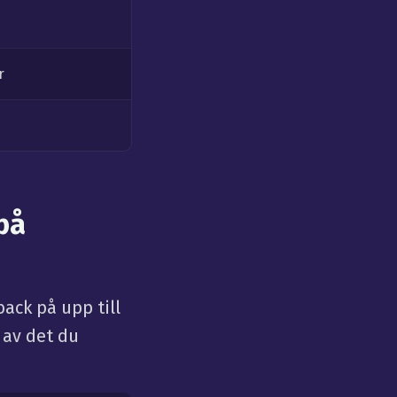
r
på
ack på upp till
 av det du