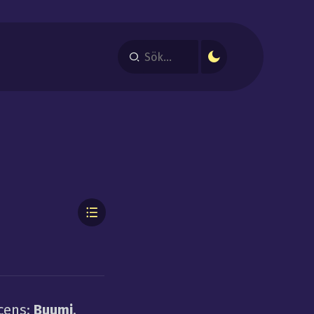
icens:
Buumi
.