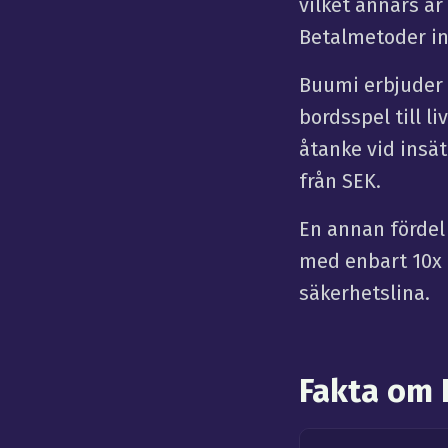
vilket annars ä
Betalmetoder ink
Buumi erbjuder öv
bordsspel till li
åtanke vid insät
från SEK.
En annan fördel
med enbart 10x 
säkerhetslina.
Fakta om 