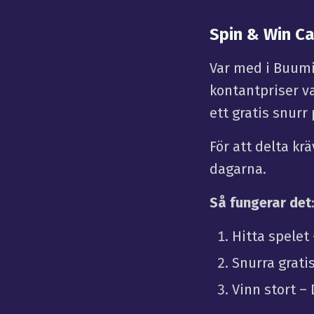
Spin & Win Ca
Var med i Buumi
kontantpriser va
ett gratis snurr
För att delta kr
dagarna.
Så fungerar det
Hitta spelet
Snurra gratis
Vinn stort –