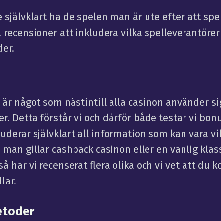
 självklart ha de spelen man är ute efter att spe
ra recensioner att inkludera vilka spelleverantörer
der.
är något som nästintill alla casinon använder sig
der. Detta förstår vi och därför både testar vi bo
luderar självklart all information som kan vara vik
 man gillar cashback casinon eller en vanlig klas
 har vi recenserat flera olika och vi vet att du 
lar.
etoder