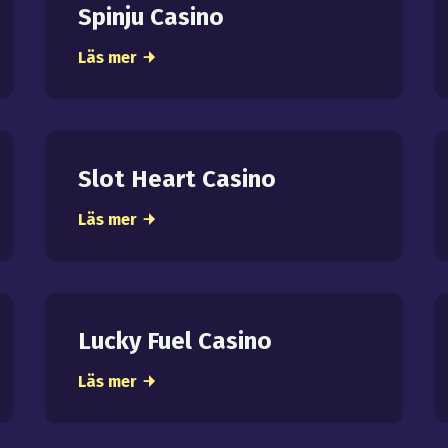
Spinju Casino
Läs mer
Slot Heart Casino
Läs mer
Lucky Fuel Casino
Läs mer