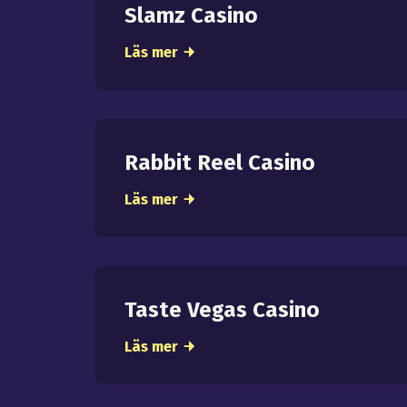
Slamz Casino
Läs mer
Rabbit Reel Casino
Läs mer
Taste Vegas Casino
Läs mer