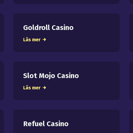
Goldroll Casino
Läs mer
Slot Mojo Casino
Läs mer
Refuel Casino