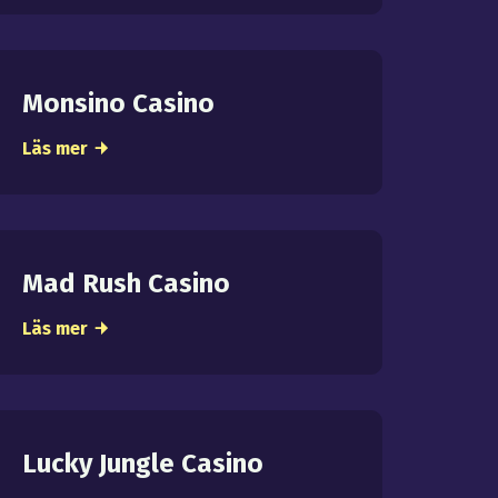
Monsino Casino
Läs mer
Mad Rush Casino
Läs mer
Lucky Jungle Casino