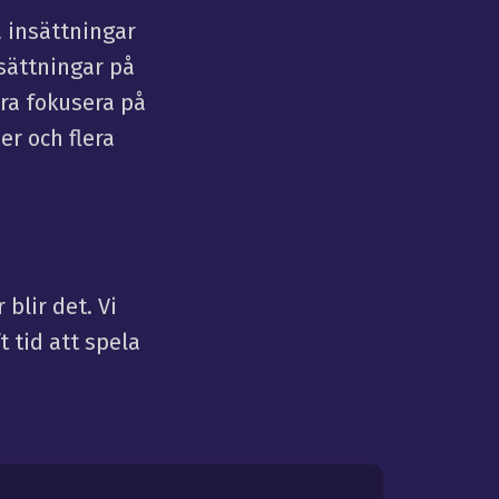
 insättningar
nsättningar på
ara fokusera på
r och flera
blir det. Vi
t tid att spela