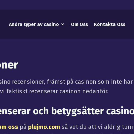
Andra typer av casino
Om Oss
Kontakta Oss
oner
sino recensioner, främst på casinon som inte har 
i faktiskt recenserar casinon nedanför.
censerar och betygsätter casin
om oss
på
plejmo.com
så vet du att vi aldrig tu