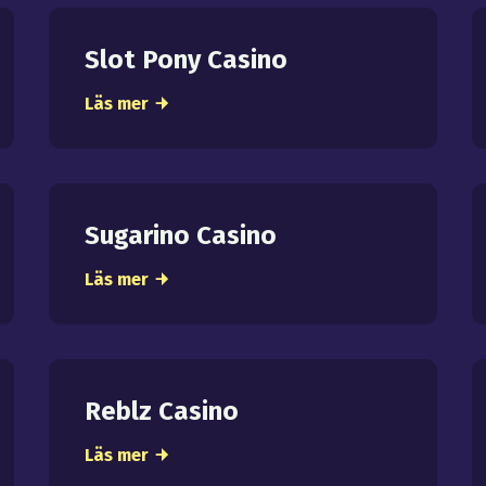
Slot Pony Casino
Läs mer
Sugarino Casino
Läs mer
Reblz Casino
Läs mer