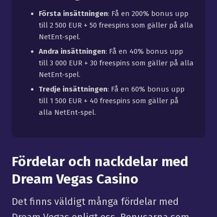
Första insättningen
: Få en 200% bonus upp
till 2 500 EUR + 50 freespins som gäller på alla
NetEnt-spel.
Andra insättningen
: Få en 40% bonus upp
till 3 000 EUR + 30 freespins som gäller på alla
NetEnt-spel.
Tredje insättningen
: Få en 60% bonus upp
till 1 500 EUR + 40 freespins som gäller på
alla NetEnt-spel.
Fördelar och nackdelar med
Dream Vegas Casino
Det finns väldigt många fördelar med