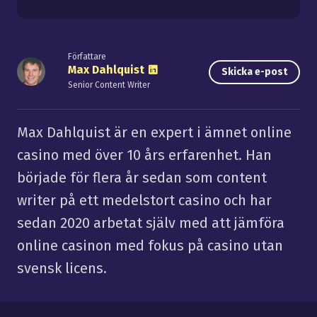
Författare
Max Dahlquist
Skicka e-post
Senior Content Writer
Max Dahlquist är en expert i ämnet online
casino med över 10 års erfarenhet. Han
började för flera år sedan som content
writer på ett medelstort casino och har
sedan 2020 arbetat själv med att jämföra
online casinon med fokus på casino utan
svensk licens.