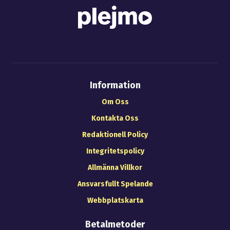
Information
Om Oss
Kontakta Oss
Redaktionell Policy
Integritetspolicy
Allmänna Villkor
Ansvarsfullt Spelande
Webbplatskarta
Betalmetoder