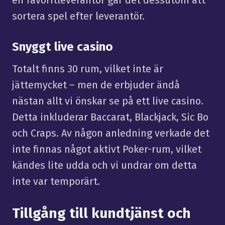
en favoritleverantör går det dessutom att
sortera spel efter leverantör.
Snyggt live casino
Totalt finns 30 rum, vilket inte är
jättemycket – men de erbjuder ändå
nästan allt vi önskar se på ett live casino.
Detta inkluderar Baccarat, Blackjack, Sic Bo
och Craps. Av någon anledning verkade det
inte finnas något aktivt Poker-rum, vilket
kändes lite udda och vi undrar om detta
inte var temporärt.
Tillgång till kundtjänst och