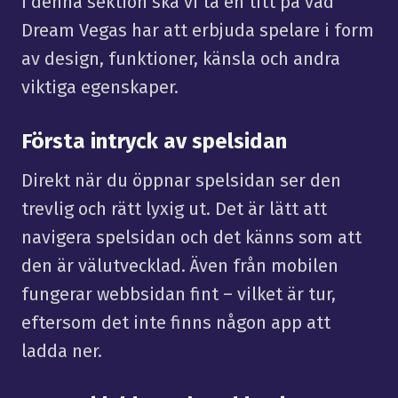
I denna sektion ska vi ta en titt på vad
Dream Vegas har att erbjuda spelare i form
av design, funktioner, känsla och andra
viktiga egenskaper.
Första intryck av spelsidan
Direkt när du öppnar spelsidan ser den
trevlig och rätt lyxig ut. Det är lätt att
navigera spelsidan och det känns som att
den är välutvecklad. Även från mobilen
fungerar webbsidan fint – vilket är tur,
eftersom det inte finns någon app att
ladda ner.