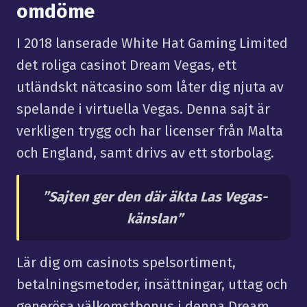
omdöme
I 2018 lanserade White Hat Gaming Limited
det roliga casinot Dream Vegas, ett
utländskt nätcasino som låter dig njuta av
spelande i virtuella Vegas. Denna sajt är
verkligen trygg och har licenser från Malta
och England, samt drivs av ett storbolag.
”Sajten ger den där äkta Las Vegas-
känslan”
Lär dig om casinots spelsortiment,
betalningsmetoder, insättningar, uttag och
generösa välkomstbonus i denna Dream