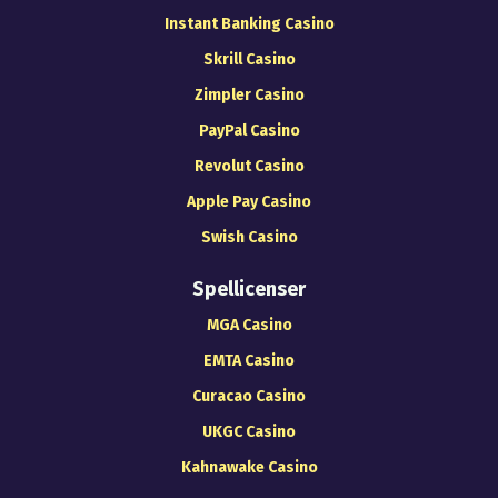
Instant Banking Casino
Skrill Casino
Zimpler Casino
PayPal Casino
Revolut Casino
Apple Pay Casino
Swish Casino
Spellicenser
MGA Casino
EMTA Casino
Curacao Casino
UKGC Casino
Kahnawake Casino