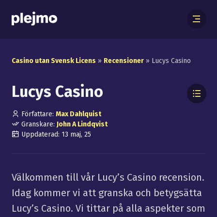
Casino utan Svensk Licens
»
Recensioner
»
Lucys Casino
Lucys Casino
Författare:
Max Dahlquist
Granskare:
John A Lindqvist
Uppdaterad: 13 maj, 25
Välkommen till vår Lucy’s Casino recension.
Idag kommer vi att granska och betygsätta
Lucy’s Casino. Vi tittar på alla aspekter som