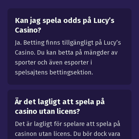
Kan jag spela odds på Lucy’s
Casino?
Ja. Betting finns tillgängligt på Lucy’s
Casino. Du kan betta på mängder av
sporter och även esporter i
spelsajtens bettingsektion.
Är det lagligt att spela på
casino utan licens?
Det är lagligt för spelare att spela på
casinon utan licens. Du bör dock vara