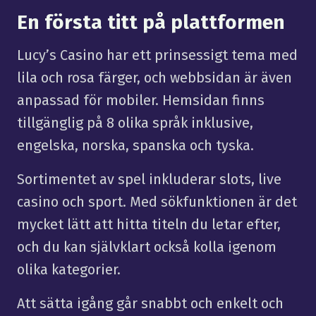
En första titt på plattformen
Lucy’s Casino har ett prinsessigt tema med
lila och rosa färger, och webbsidan är även
anpassad för mobiler. Hemsidan finns
tillgänglig på 8 olika språk inklusive,
engelska, norska, spanska och tyska.
Sortimentet av spel inkluderar slots, live
casino och sport. Med sökfunktionen är det
mycket lätt att hitta titeln du letar efter,
och du kan självklart också kolla igenom
olika kategorier.
Att sätta igång går snabbt och enkelt och