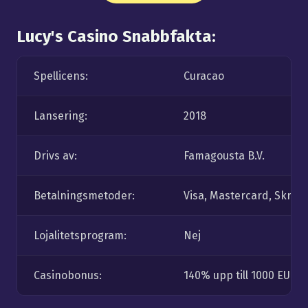
Lucy's Casino Snabbfakta:
Spellicens:
Curacao
Lansering:
2018
Drivs av:
Famagousta B.V.
Betalningsmetoder:
Visa, Mastercard, Skrill
Lojalitetsprogram:
Nej
Casinobonus:
140% upp till 1000 EUR