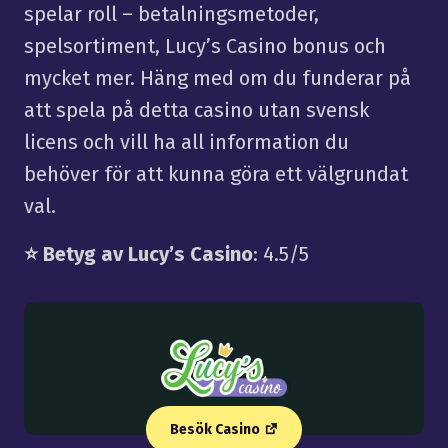
spelar roll – betalningsmetoder,
spelsortiment, Lucy’s Casino bonus och
mycket mer. Häng med om du funderar på
att spela på detta casino utan svensk
licens och vill ha all information du
behöver för att kunna göra ett välgrundat
val.
⭐️ Betyg av Lucy’s Casino
: 4.5/5
Besök Casino