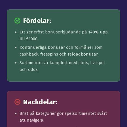
Fördelar:
Ett generöst bonuserbjudande på 140% upp
till €1000.
Kontinuerliga bonusar och förmåner som
cashback, freespins och reloadbonusar.
Sortimentet är komplett med slots, livespel
och odds.
Nackdelar:
Brist på kategorier gör spelsortimentet svårt
att navigera.