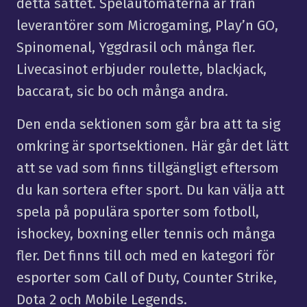
detta sättet. Spelautomaterna är från
leverantörer som Microgaming, Play’n GO,
Spinomenal, Yggdrasil och många fler.
Livecasinot erbjuder roulette, blackjack,
baccarat, sic bo och många andra.
Den enda sektionen som går bra att ta sig
omkring är sportsektionen. Här går det lätt
att se vad som finns tillgängligt eftersom
du kan sortera efter sport. Du kan välja att
spela på populära sporter som fotboll,
ishockey, boxning eller tennis och många
fler. Det finns till och med en kategori för
esporter som Call of Duty, Counter Strike,
Dota 2 och Mobile Legends.