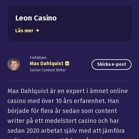
Leon Casino
Läs mer
Författare
Max Dahlquist
Skicka e-post
Senior Content Writer
Max Dahlquist är en expert i ämnet online
casino med över 10 års erfarenhet. Han
började för flera år sedan som content
writer på ett medelstort casino och har
sedan 2020 arbetat själv med att jämföra