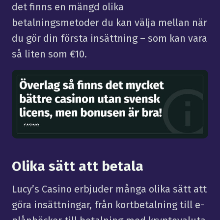
det finns en mängd olika
betalningsmetoder du kan välja mellan när
du gör din första insättning – som kan vara
så liten som €10.
Olika sätt att betala
Lucy’s Casino erbjuder många olika sätt att
göra insättningar, från kortbetalning till e-