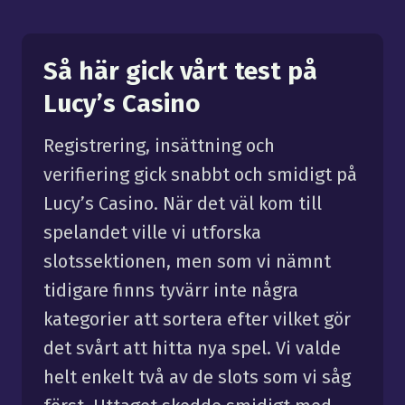
Så här gick vårt test på
Lucy’s Casino
Registrering, insättning och
verifiering gick snabbt och smidigt på
Lucy’s Casino. När det väl kom till
spelandet ville vi utforska
slotssektionen, men som vi nämnt
tidigare finns tyvärr inte några
kategorier att sortera efter vilket gör
det svårt att hitta nya spel. Vi valde
helt enkelt två av de slots som vi såg