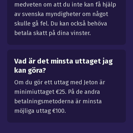
medveten om att du inte kan få hjälp
av svenska myndigheter om något
skulle gå fel. Du kan också behöva
betala skatt på dina vinster.
Vad är det minsta uttaget jag
kan göra?
Om du gör ett uttag med Jeton är
minimiuttaget €25. På de andra
betalningsmetoderna är minsta
möjliga uttag €100.