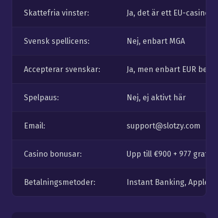
Skattefria vinster:
Ja, det är ett EU-casino
Svensk spellicens:
Nej, enbart MGA
Accepterar svenskar:
Ja, men enbart EUR betal
Spelpaus:
Nej, ej aktivt här
Email:
support@slotzy.com
Casino bonusar:
Upp till €900 + 977 gratis
Betalningsmetoder:
Instant Banking, Apple Pa