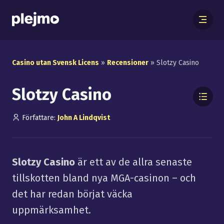
Casino utan Svensk Licens
»
Recensioner
»
Slotzy Casino
Slotzy Casino
Författare:
John A Lindqvist
Slotzy Casino
är ett av de allra senaste
tillskotten bland nya MGA-casinon – och
det har redan börjat väcka
uppmärksamhet.