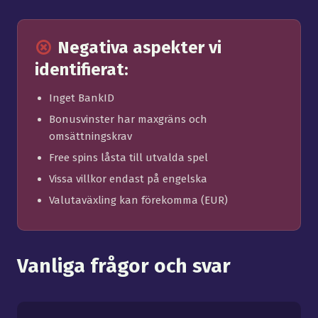
Negativa aspekter vi
identifierat:
Inget BankID
Bonusvinster har maxgräns och
omsättningskrav
Free spins låsta till utvalda spel
Vissa villkor endast på engelska
Valutaväxling kan förekomma (EUR)
Vanliga frågor och svar