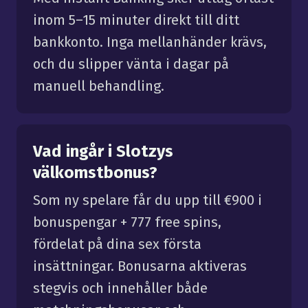
inom 5–15 minuter direkt till ditt
bankkonto. Inga mellanhänder krävs,
och du slipper vänta i dagar på
manuell behandling.
Vad ingår i Slotzys
välkomstbonus?
Som ny spelare får du upp till €900 i
bonuspengar + 777 free spins,
fördelat på dina sex första
insättningar. Bonusarna aktiveras
stegvis och innehåller både