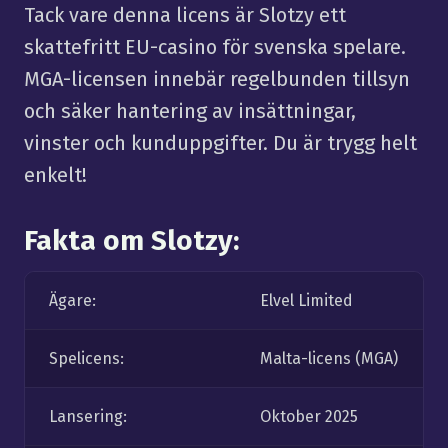
Tack vare denna licens är Slotzy ett
skattefritt EU-casino för svenska spelare.
MGA-licensen innebär regelbunden tillsyn
och säker hantering av insättningar,
vinster och kunduppgifter. Du är trygg helt
enkelt!
Fakta om Slotzy:
Ägare:
Elvel Limited
Spelicens:
Malta-licens (MGA)
Lansering:
Oktober 2025