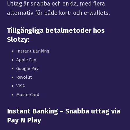
Uttag är snabba och enkla, med flera
alternativ för både kort- och e-wallets.
Tillgängliga betalmetoder hos
Slotzy:
Instant Banking
Apple Pay
Google Pay
Revolut
VISA
MasterCard
Instant Banking – Snabba uttag via
Pay N Play