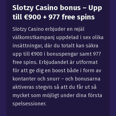
Slotzy Casino bonus – Upp
till €900 + 977 free spins
Slotzy Casino erbjuder en rejäl
välkomstkampanj uppdelad i sex olika
insättningar, där du totalt kan säkra
upp till €900 i bonuspengar samt 977
free spins. Erbjudandet är utformat
för att ge dig en boost både i form av
kontanter och snurr – och bonusarna
aktiveras stegvis så att du får ut så
mycket som möjligt under dina första
spelsessioner.