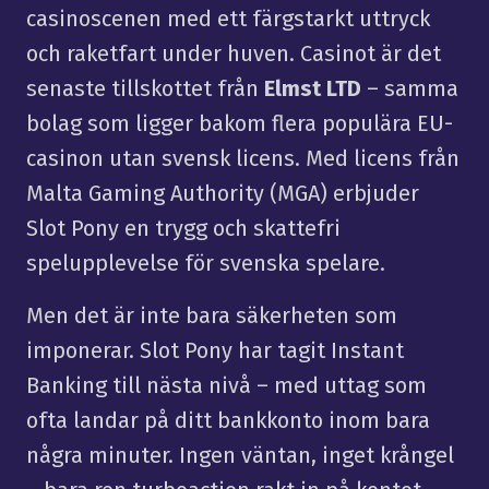
casinoscenen med ett färgstarkt uttryck
och raketfart under huven. Casinot är det
senaste tillskottet från
Elmst LTD
– samma
bolag som ligger bakom flera populära EU-
casinon utan svensk licens. Med licens från
Malta Gaming Authority (MGA) erbjuder
Slot Pony en trygg och skattefri
spelupplevelse för svenska spelare.
Men det är inte bara säkerheten som
imponerar. Slot Pony har tagit Instant
Banking till nästa nivå – med uttag som
ofta landar på ditt bankkonto inom bara
några minuter. Ingen väntan, inget krångel