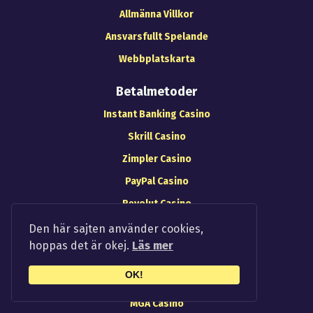
Allmänna Villkor
Ansvarsfullt Spelande
Webbplatskarta
Betalmetoder
Instant Banking Casino
Skrill Casino
Zimpler Casino
PayPal Casino
Revolut Casino
Apple Pay Casino
Den här sajten använder cookies,
hoppas det är okej.
Läs mer
Swish Casino
OK!
Spellicenser
MGA Casino