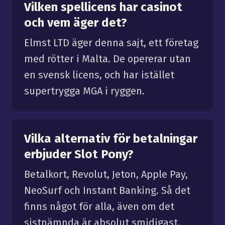
Vilken spellicens har casinot
och vem äger det?
Elmst LTD äger denna sajt, ett företag
med rötter i Malta. De opererar utan
en svensk licens, och har istället
supertrygga MGA i ryggen.
Vilka alternativ för betalningar
erbjuder Slot Pony?
Betalkort, Revolut, Jeton, Apple Pay,
NeoSurf och Instant Banking. Så det
finns något för alla, även om det
sistnämnda är absolut smidigast.