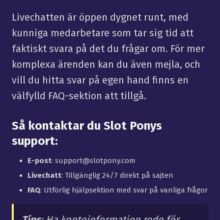
Livechatten är öppen dygnet runt, med
kunniga medarbetare som tar sig tid att
faktiskt svara på det du frågar om. För mer
komplexa ärenden kan du även mejla, och
vill du hitta svar på egen hand finns en
välfylld FAQ-sektion att tillgå.
Så kontaktar du Slot Ponys
support:
E-post
: support@slotpony.com
Livechatt
: Tillgänglig 24/7 direkt på sajten
FAQ
: Utförlig hjälpsektion med svar på vanliga frågor
Tips
: Ha kontoinformation redo för