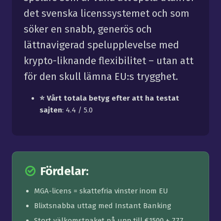
det svenska licenssystemet och som
söker en snabb, generös och
lättnavigerad spelupplevelse med
krypto-liknande flexibilitet – utan att
för den skull lämna EU:s trygghet.
⭐ Vårt totala betyg efter att ha testat
sajten
: 4.4 / 5.0
Fördelar:
MGA-licens = skattefria vinster inom EU
Blixtsnabba uttag med Instant Banking
Stort välkomstpaket på upp till €1500 + 777