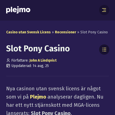
Casino utan Svensk Licens
»
Recensioner
»
Slot Pony Casino
Slot Pony Casino
Författare:
John A Lindqvist
Uppdaterad: 14 aug, 25
Nya casinon utan svensk licens är något
som vi på
Plejmo
analyserar dagligen. Nu
har ett nytt stjärnskott med MGA-licens
lanserats:
Slot Pony Casino
.