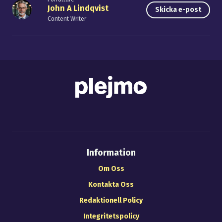
John A Lindqvist
Skicka e-post
Content Writer
Information
Om Oss
Kontakta Oss
Redaktionell Policy
Integritetspolicy