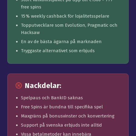
free spins
15 % weekly cashback för lojalitetsspelare
Topputvecklare som Evolution, Pragmatic och
Hacksaw
En av de bästa ägarna på marknaden
Tryggaste alternativet som erbjuds
Nackdelar:
Spelpaus och BankID saknas
Free Spins är bundna till specifika spel
Maxgräns på bonusvinster och konvertering
Support på svenska erbjuds inte alltid
Vissa betalmetoder kan innebära