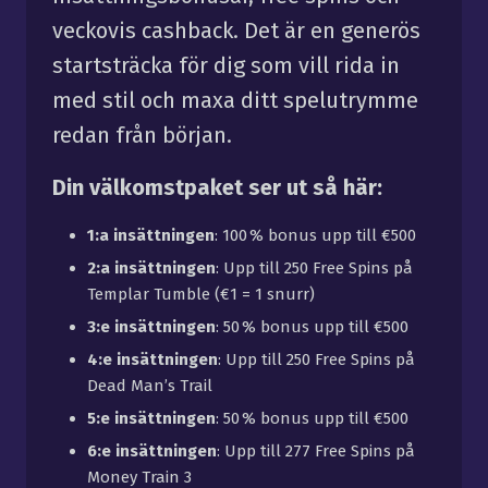
veckovis cashback. Det är en generös
startsträcka för dig som vill rida in
med stil och maxa ditt spelutrymme
redan från början.
Din välkomstpaket ser ut så här:
1:a insättningen
: 100 % bonus upp till €500
2:a insättningen
: Upp till 250 Free Spins på
Templar Tumble (€1 = 1 snurr)
3:e insättningen
: 50 % bonus upp till €500
4:e insättningen
: Upp till 250 Free Spins på
Dead Man’s Trail
5:e insättningen
: 50 % bonus upp till €500
6:e insättningen
: Upp till 277 Free Spins på
Money Train 3