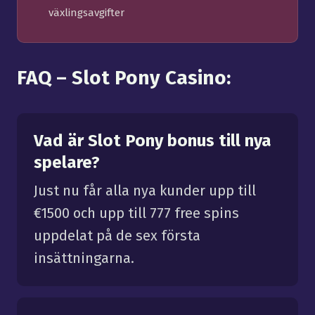
växlingsavgifter
FAQ – Slot Pony Casino:
Vad är Slot Pony bonus till nya
spelare?
Just nu får alla nya kunder upp till
€1500 och upp till 777 free spins
uppdelat på de sex första
insättningarna.