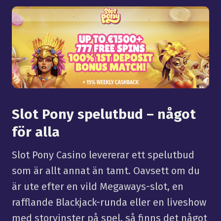
Slot Pony spelutbud – något
för alla
Slot Pony Casino levererar ett spelutbud
som är allt annat än tamt. Oavsett om du
är ute efter en vild Megaways-slot, en
rafflande Blackjack-runda eller en liveshow
med storvinster på spel, så finns det något