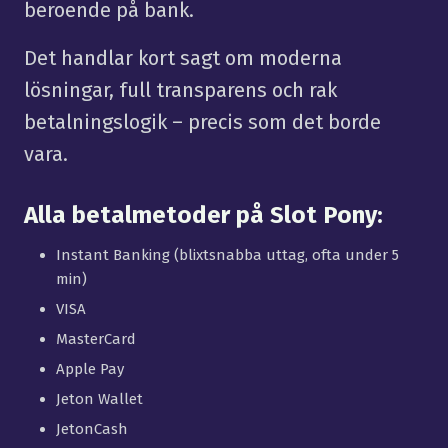
beroende på bank.
Det handlar kort sagt om moderna
lösningar, full transparens och rak
betalningslogik – precis som det borde
vara.
Alla betalmetoder på Slot Pony:
Instant Banking (blixtsnabba uttag, ofta under 5
min)
VISA
MasterCard
Apple Pay
Jeton Wallet
JetonCash