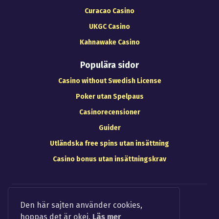
Curacao Casino
UKGC Casino
Kahnawake Casino
Populära sidor
Casino without Swedish License
Poker utan Spelpaus
Casinorecensioner
Guider
Utländska free spins utan insättning
Casino bonus utan insättningskrav
Den här sajten använder cookies,
© 2026 sverige.plejmo.com
hoppas det är okej.
Läs mer