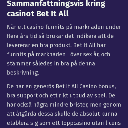
Sammanfattningsvis kring
casinot Bet It All
När ett casino funnits på marknaden under
flera års tid så brukar det indikera att de
levererar en bra produkt. Bet It All har
funnits på marknaden i över sex år, och
stämmer således in bra på denna
beskrivning.
De har en generös Bet It All Casino bonus,
bra support och ett rikt utbud av spel. De
har också några mindre brister, men genom
att åtgärda dessa skulle de absolut kunna
etablera sig som ett toppcasino utan licens