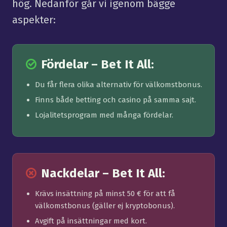
hög. Nedanför går vi igenom bägge
aspekter:
Fördelar – Bet It All:
Du får flera olika alternativ för välkomstbonus.
Finns både betting och casino på samma sajt.
Lojalitetsprogram med många fördelar.
Nackdelar – Bet It All:
Krävs insättning på minst 50 € för att få
välkomstbonus (gäller ej kryptobonus).
Avgift på insättningar med kort.