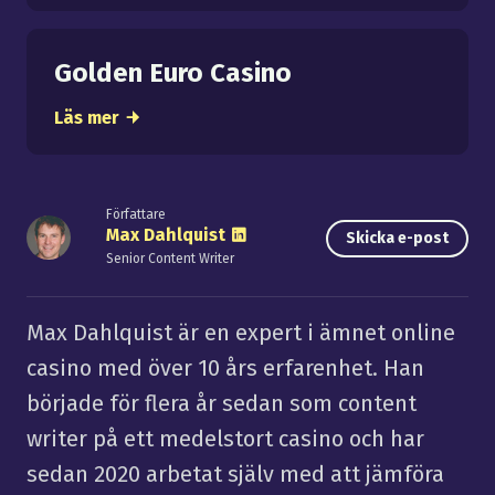
Golden Euro Casino
Läs mer
Författare
Max Dahlquist
Skicka e-post
Senior Content Writer
Max Dahlquist är en expert i ämnet online
casino med över 10 års erfarenhet. Han
började för flera år sedan som content
writer på ett medelstort casino och har
sedan 2020 arbetat själv med att jämföra