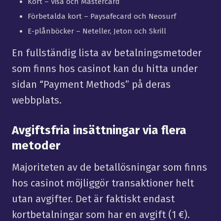
Kort – Visa och Mastercard
Förbetalda kort – Paysafecard och Neosurf
E-plånböcker – Neteller, Jeton och Skrill
En fullständig lista av betalningsmetoder
som finns hos casinot kan du hitta under
sidan “Payment Methods” på deras
webbplats.
Avgiftsfria insättningar via flera
metoder
Majoriteten av de betallösningar som finns
hos casinot möjliggör transaktioner helt
utan avgifter. Det är faktiskt endast
kortbetalningar som har en avgift (1 €).