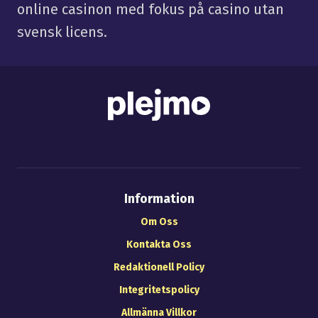
online casinon med fokus på casino utan
svensk licens.
Information
Om Oss
Kontakta Oss
Redaktionell Policy
Integritetspolicy
Allmänna Villkor