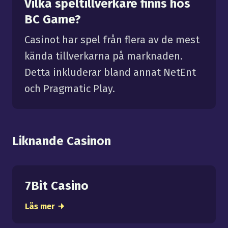
Vilka speltillverkare finns hos
BC Game?
Casinot har spel från flera av de mest
kända tillverkarna på marknaden.
Detta inkluderar bland annat NetEnt
och Pragmatic Play.
Liknande Casinon
7Bit Casino
Läs mer