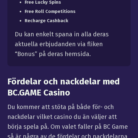
Free Lucky Spins
Free Roll Competitions
Recharge Cashback
Du kan enkelt spana in alla deras
aktuella erbjudanden via fliken
“Bonus” på deras hemsida.
Fördelar och nackdelar med
BC.GAME Casino
Du kommer att stöta på både för- och
nackdelar vilket casino du än väljer att
börja spela på. Om valet faller på BC Game
så är några av de fördelar och nackdelarna