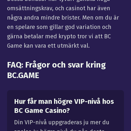
omsättningskrav, och casinot har även
några andra mindre brister. Men om du är
en spelare som gillar god variation och
gärna betalar med krypto tror vi att BC
Game kan vara ett utmärkt val.
FAQ: Frågor och svar kring
BC.GAME
Hur får man högre VIP-nivå hos
BC Game Casino?
Din VIP-nivå uppgraderas ju mer du