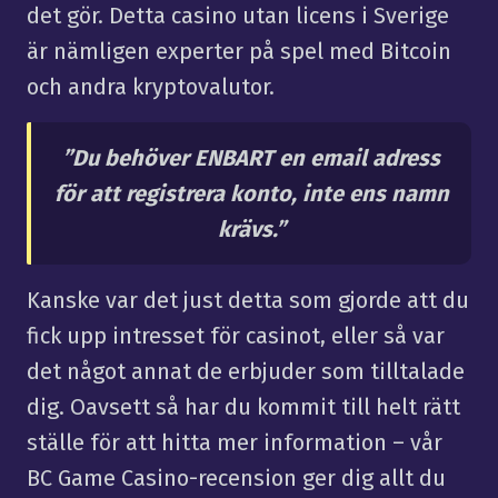
det gör. Detta casino utan licens i Sverige
är nämligen experter på spel med Bitcoin
och andra kryptovalutor.
”Du behöver ENBART en email adress
för att registrera konto, inte ens namn
krävs.”
Kanske var det just detta som gjorde att du
fick upp intresset för casinot, eller så var
det något annat de erbjuder som tilltalade
dig. Oavsett så har du kommit till helt rätt
ställe för att hitta mer information – vår
BC Game Casino-recension ger dig allt du