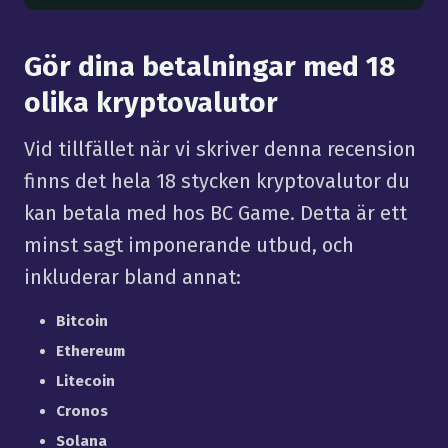
Gör dina betalningar med 18
olika kryptovalutor
Vid tillfället när vi skriver denna recension
finns det hela 18 stycken kryptovalutor du
kan betala med hos BC Game. Detta är ett
minst sagt imponerande utbud, och
inkluderar bland annat:
Bitcoin
Ethereum
Litecoin
Cronos
Solana