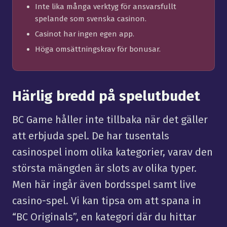
Inte lika många verktyg för ansvarsfullt
spelande som svenska casinon.
Casinot har ingen egen app.
Höga omsättningskrav för bonusar.
Härlig bredd på spelutbudet
BC Game håller inte tillbaka när det gäller
att erbjuda spel. De har tusentals
casinospel inom olika kategorier, varav den
största mängden är slots av olika typer.
Men här ingår även bordsspel samt live
casino-spel. Vi kan tipsa om att spana in
“BC Originals”, en kategori där du hittar