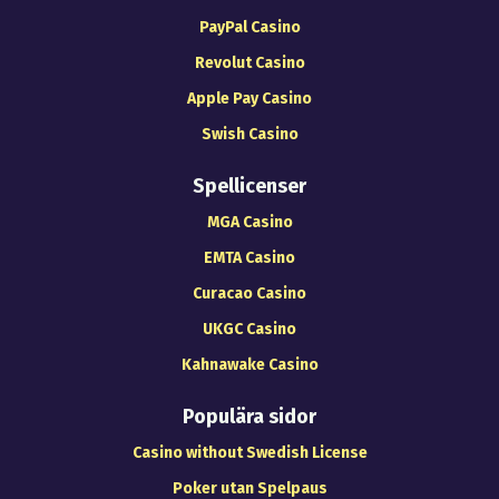
PayPal Casino
Revolut Casino
Apple Pay Casino
Swish Casino
Spellicenser
MGA Casino
EMTA Casino
Curacao Casino
UKGC Casino
Kahnawake Casino
Populära sidor
Casino without Swedish License
Poker utan Spelpaus