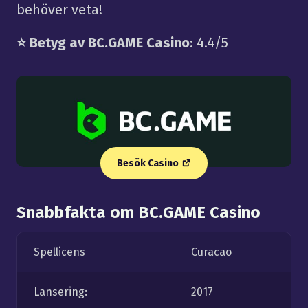
behöver veta!
⭐️ Betyg av BC.GAME Casino
: 4.4/5
Besök Casino
Snabbfakta om BC.GAME Casino
Spellicens
Curacao
Lansering:
2017