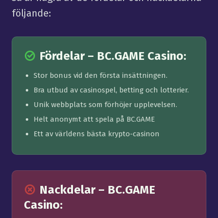
följande:
Fördelar – BC.GAME Casino:
Stor bonus vid den första insättningen.
Bra utbud av casinospel, betting och lotterier.
Unik webbplats som förhöjer upplevelsen.
Helt anonymt att spela på BC.GAME
Ett av världens bästa krypto-casinon
Nackdelar – BC.GAME
Casino: