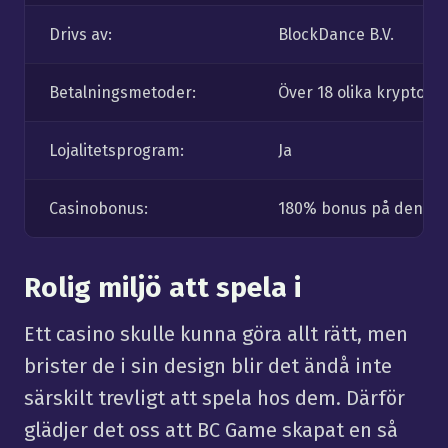
Drivs av:
BlockDance B.V.
Betalningsmetoder:
Över 18 olika kryptoval
Lojalitetsprogram:
Ja
Casinobonus:
180% bonus på den för
Rolig miljö att spela i
Ett casino skulle kunna göra allt rätt, men
brister de i sin design blir det ändå inte
särskilt trevligt att spela hos dem. Därför
glädjer det oss att BC Game skapat en så