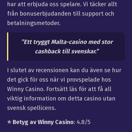
har att erbjuda oss spelare. Vi täcker allt
från bonuserbjudanden till support och
betalningsmetoder.
”Ett tryggt Malta-casino med stor
cashback till svenskar.”
I slutet av recensionen kan du även se hur
det gick för oss när vi provspelade hos
Winny Casino. Fortsätt läs för att få all
viktig information om detta casino utan
svensk spellicens.
⭐️ Betyg av Winny Casino
: 4.8/5