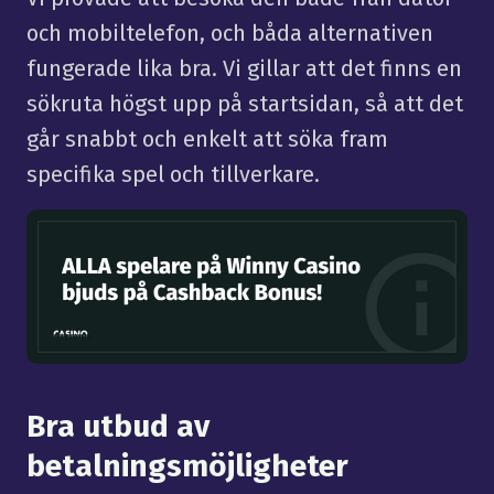
och mobiltelefon, och båda alternativen
fungerade lika bra. Vi gillar att det finns en
sökruta högst upp på startsidan, så att det
går snabbt och enkelt att söka fram
specifika spel och tillverkare.
Bra utbud av
betalningsmöjligheter