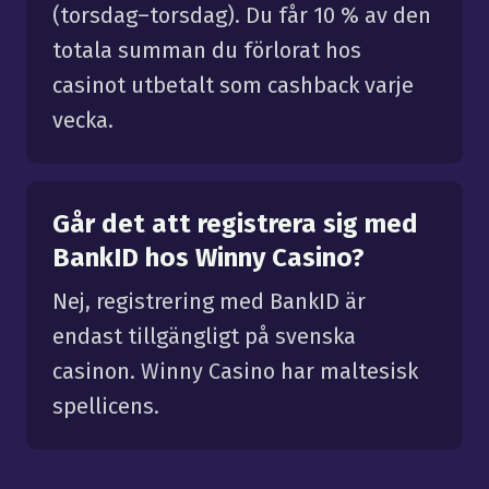
(torsdag–torsdag). Du får 10 % av den
totala summan du förlorat hos
casinot utbetalt som cashback varje
vecka.
Går det att registrera sig med
BankID hos Winny Casino?
Nej, registrering med BankID är
endast tillgängligt på svenska
casinon. Winny Casino har maltesisk
spellicens.