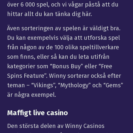
över 6 000 spel, och vi vågar påstå att du
hittar allt du kan tänka dig här.
Även sorteringen av spelen är väldigt bra.
Du kan exempelvis välja att utforska spel
från någon av de 100 olika speltillverkare
som finns, eller så kan du leta utifrån
kategorier som “Bonus Buy” eller “Free
Spins Feature”. Winny sorterar också efter
teman – “Vikings”, “Mythology” och “Gems”
är några exempel.
Maffigt live casino
Den största delen av Winny Casinos