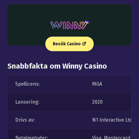
Besök Casino
Snabbfakta om Winny Casino
Spellicens:
MGA
Lansering:
2020
Drivs av:
N1 Interactive Ltd
Betalmetoder:
Visa, Mastercard, Skr