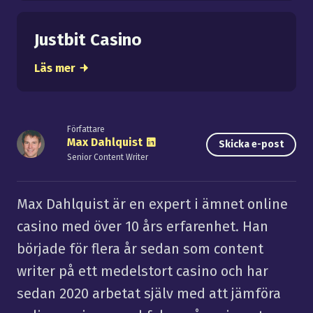
Justbit Casino
Läs mer
Författare
Max Dahlquist
Skicka e-post
Senior Content Writer
Max Dahlquist är en expert i ämnet online
casino med över 10 års erfarenhet. Han
började för flera år sedan som content
writer på ett medelstort casino och har
sedan 2020 arbetat själv med att jämföra