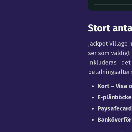
Stort ant
Jackpot Village h
ser som väldigt 
inkluderas i det
betalningsaltern
Kort – Visa 
E-plånböcker
Paysafecard
Banköverför