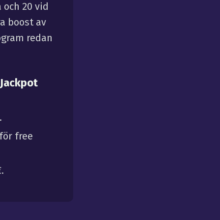
 och 20 vid
ra boost av
program redan
r Jackpot
.
för free
.