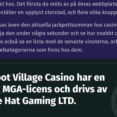
t hos. Det första du möts av på deras webbplats 
täller en upplyst storstad, och flera olika knappa
sas även den aktuella jackpottsumman hos casinot
ölja den under några sekunder och se hur snabbt d
u också se en lista med de senaste vinsterna, oc
pelkategorierna som finns hos dem.