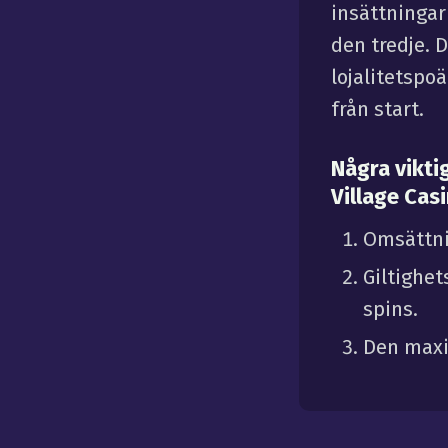
insättningar
den tredje. 
lojalitetspoä
från start.
Några viktig
Village Cas
Omsättni
Giltighet
spins.
Den maxi