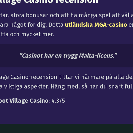
ttar, stora bonusar och att ha många spel att väl
vara något för dig. Detta
utländska MGA-casino
e
etta och mycket mer.
”Casinot har en trygg Malta-licens.”
llage Casino-recension tittar vi närmare på alla d
a viktiga aspekter. Häng med, så har du snart full
pot Village Casino
: 4.3/5