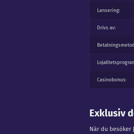
Lansering:
Drivs av:
Betalningsmetod
Lojalitetsprogra
Casinobonus:
Exklusiv d
När du besöker J