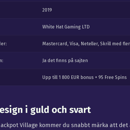
2019
White Hat Gaming LTD
er:
Mastercard, Visa, Neteller, Skrill med fle
m:
Ja det finns på sajten
Upp till 1 800 EUR bonus + 95 Free Spins
esign i guld och svart
ackpot Village kommer du snabbt märka att det är