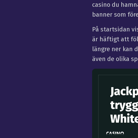
casino du hamna
banner som föres
På startsidan vi
är häftigt att f
längre ner kan d
även de olika s