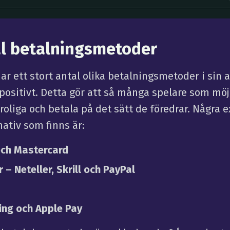
al betalningsmetoder
ar ett stort antal olika betalningsmetoder i sin ar
positivt. Detta gör att så många spelare som möj
 roliga och betala på det sätt de föredrar. Några
ativ som finns är:
och Mastercard
 – Neteller, Skrill och PayPal
ing och Apple Pay