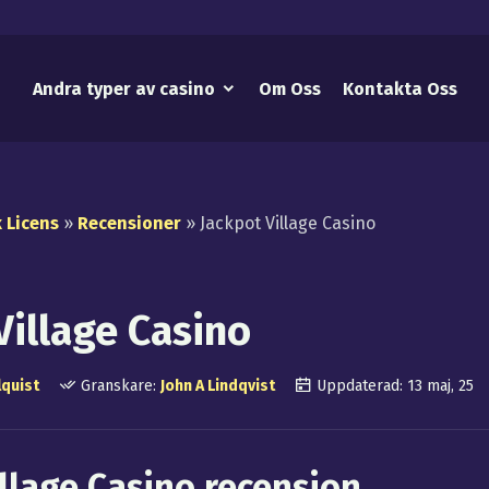
Andra typer av casino
Om Oss
Kontakta Oss
 Licens
»
Recensioner
»
Jackpot Village Casino
Village Casino
quist
Granskare:
John A Lindqvist
Uppdaterad: 13 maj, 25
illage Casino recension