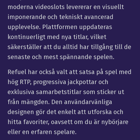
moderna videoslots levererar en visuellt
imponerande och tekniskt avancerad
upplevelse. Plattformen uppdateras
kontinuerligt med nya titlar, vilket
säkerställer att du alltid har tillgång till de
senaste och mest spännande spelen.
Refuel har också valt att satsa på spel med
hög RTP, progressiva jackpottar och
exklusiva samarbetstitlar som sticker ut
från mängden. Den användarvänliga
designen gör det enkelt att utforska och
hitta favoriter, oavsett om du är nybörjare
eller en erfaren spelare.