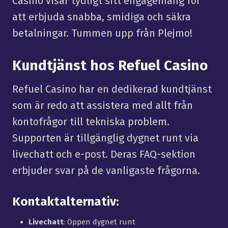
Casino visar tydligt sitt engagemang för
att erbjuda snabba, smidiga och säkra
betalningar. Tummen upp från Plejmo!
Kundtjänst hos Refuel Casino
Refuel Casino har en dedikerad kundtjänst
som är redo att assistera med allt från
kontofrågor till tekniska problem.
Supporten är tillgänglig dygnet runt via
livechatt och e-post. Deras FAQ-sektion
erbjuder svar på de vanligaste frågorna.
Kontaktalternativ:
Livechatt
: Öppen dygnet runt