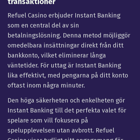
transaktioner
Refuel Casino erbjuder Instant Banking
som en central del av sin
betalningslösning. Denna metod möjliggör
omedelbara insättningar direkt från ditt
bankkonto, vilket eliminerar långa
väntetider. För uttag är Instant Banking
lika effektivt, med pengarna på ditt konto
oftast inom några minuter.
Den höga säkerheten och enkelheten gör
Instant Banking till det perfekta valet för
spelare som vill fokusera på
spelupplevelsen utan avbrott. Refuel