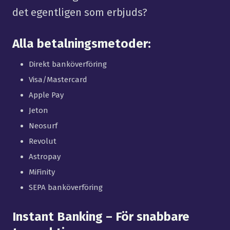
det egentligen som erbjuds?
Alla betalningsmetoder:
Direkt banköverföring
Visa/Mastercard
Apple Pay
Jeton
Neosurf
Revolut
Astropay
MiFinity
SEPA banköverföring
Instant Banking – För snabbare