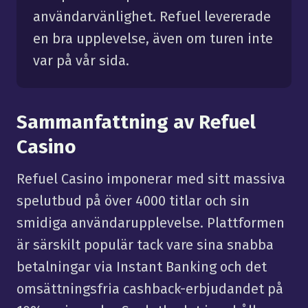
användarvänlighet. Refuel levererade
en bra upplevelse, även om turen inte
var på vår sida.
Sammanfattning av Refuel
Casino
Refuel Casino imponerar med sitt massiva
spelutbud på över 4000 titlar och sin
smidiga användarupplevelse. Plattformen
är särskilt populär tack vare sina snabba
betalningar via Instant Banking och det
omsättningsfria cashback-erbjudandet på