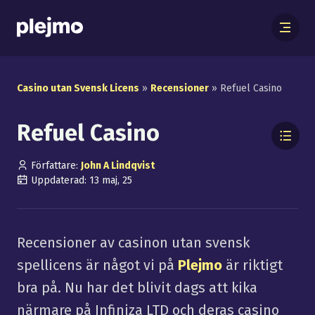
Casino utan Svensk Licens
»
Recensioner
»
Refuel Casino
Refuel Casino
Författare:
John A Lindqvist
Uppdaterad: 13 maj, 25
Recensioner av casinon utan svensk
spellicens är något vi på
Plejmo
är riktigt
bra på. Nu har det blivit dags att kika
närmare på Infiniza LTD och deras casino