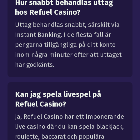
Hur snabbt behandlas uttag
hos Refuel Casino?
Uttag behandlas snabbt, särskilt via
Instant Banking. I de flesta fall är
pengarna tillgängliga på ditt konto
inom några minuter efter att uttaget
har godkänts.
Kan jag spela livespel på
Refuel Casino?
Ja, Refuel Casino har ett imponerande
live casino där du kan spela blackjack,
roulette, baccarat och populära