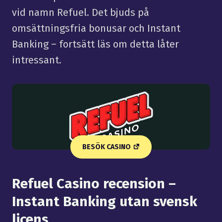
vid namn Refuel. Det bjuds på
omsättningsfria bonusar och Instant
Banking – fortsätt läs om detta låter
intressant.
BESÖK CASINO
Refuel Casino recension –
Instant Banking utan svensk
licens