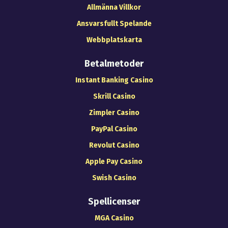
Allmänna Villkor
Ansvarsfullt Spelande
Webbplatskarta
Betalmetoder
Instant Banking Casino
Skrill Casino
Zimpler Casino
PayPal Casino
Revolut Casino
Apple Pay Casino
Swish Casino
Spellicenser
MGA Casino