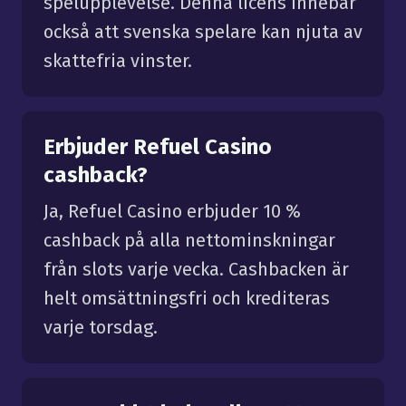
spelupplevelse. Denna licens innebär
också att svenska spelare kan njuta av
skattefria vinster.
Erbjuder Refuel Casino
cashback?
Ja, Refuel Casino erbjuder 10 %
cashback på alla nettominskningar
från slots varje vecka. Cashbacken är
helt omsättningsfri och krediteras
varje torsdag.