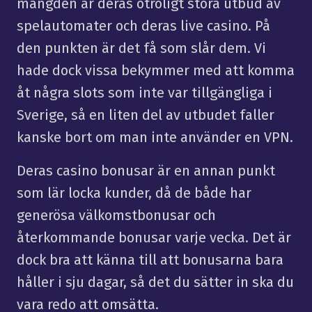
mängden är deras otroligt stora utbud av
spelautomater och deras live casino. På
den punkten är det få som slår dem. Vi
hade dock vissa bekymmer med att komma
åt några slots som inte var tillgängliga i
Sverige, så en liten del av utbudet faller
kanske bort om man inte använder en VPN.
Deras casino bonusar är en annan punkt
som lär locka kunder, då de både har
generösa välkomstbonusar och
återkommande bonusar varje vecka. Det är
dock bra att känna till att bonusarna bara
håller i sju dagar, så det du sätter in ska du
vara redo att omsätta.