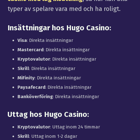
typer av spelare vara med och ha roligt.
Insättningar hos Hugo Casino:
Visa
: Direkta insättningar
Mastercard
: Direkta insättningar
Kryptovalutor
: Direkta insättningar
Skrill
: Direkta insättningar
MiFinity
: Direkta insättningar
Paysafecard
: Direkta insättningar
Banköverföring
: Direkta insättningar
Uttag hos Hugo Casino:
Kryptovalutor
: Uttag inom 24 timmar
Skrill
: Uttag inom 1-2 dagar