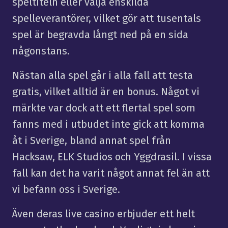
speltiteln eller välja enskilda
spelleverantörer, vilket gör att tusentals
spel är begravda långt ned på en sida
någonstans.
Nästan alla spel går i alla fall att testa
gratis, vilket alltid är en bonus. Något vi
märkte var dock att ett flertal spel som
fanns med i utbudet inte gick att komma
åt i Sverige, bland annat spel från
Hacksaw, ELK Studios och Yggdrasil. I vissa
fall kan det ha varit något annat fel än att
vi befann oss i Sverige.
Även deras live casino erbjuder ett helt