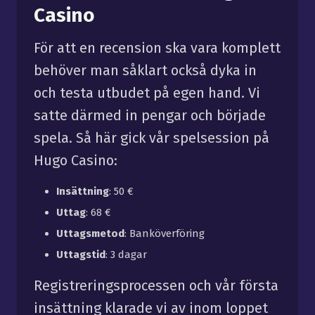
Casino
För att en recension ska vara komplett
behöver man såklart också dyka in
och testa utbudet på egen hand. Vi
satte därmed in pengar och började
spela. Så här gick vår spelsession på
Hugo Casino:
Insättning
: 50 €
Uttag
: 68 €
Uttagsmetod
: Banköverföring
Uttagstid
: 3 dagar
Registreringsprocessen och vår första
insättning klarade vi av inom loppet