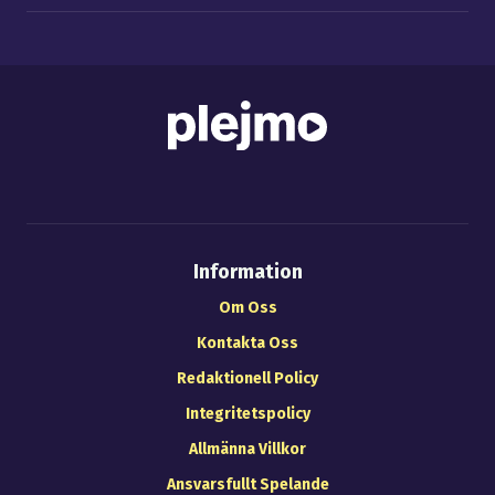
Information
Om Oss
Kontakta Oss
Redaktionell Policy
Integritetspolicy
Allmänna Villkor
Ansvarsfullt Spelande