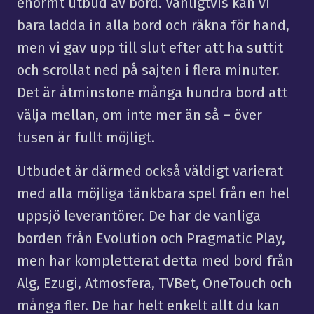
enormt utbud av bord. Vanligtvis kan vi
bara ladda in alla bord och räkna för hand,
men vi gav upp till slut efter att ha suttit
och scrollat ned på sajten i flera minuter.
Det är åtminstone många hundra bord att
välja mellan, om inte mer än så – över
tusen är fullt möjligt.
Utbudet är därmed också väldigt varierat
med alla möjliga tänkbara spel från en hel
uppsjö leverantörer. De har de vanliga
borden från Evolution och Pragmatic Play,
men har kompletterat detta med bord från
Alg, Ezugi, Atmosfera, TVBet, OneTouch och
många fler. De har helt enkelt allt du kan