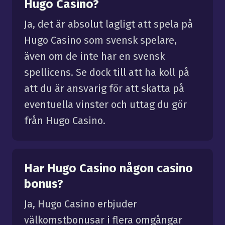
Hugo Casino?
Ja, det är absolut lagligt att spela på
Hugo Casino som svensk spelare,
även om de inte har en svensk
spellicens. Se dock till att ha koll på
att du är ansvarig för att skatta på
eventuella vinster och uttag du gör
från Hugo Casino.
Har Hugo Casino någon casino
bonus?
Ja, Hugo Casino erbjuder
välkomstbonusar i flera omgångar