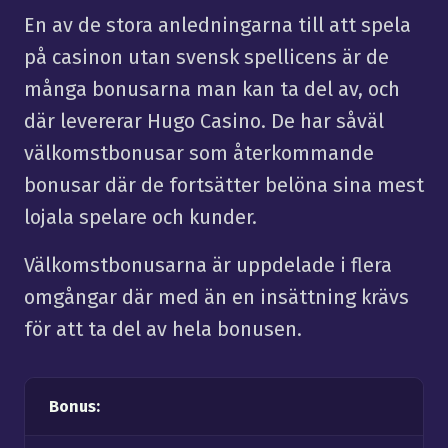
En av de stora anledningarna till att spela
på casinon utan svensk spellicens är de
många bonusarna man kan ta del av, och
där levererar Hugo Casino. De har såväl
välkomstbonusar som återkommande
bonusar där de fortsätter belöna sina mest
lojala spelare och kunder.
Välkomstbonusarna är uppdelade i flera
omgångar där med än en insättning krävs
för att ta del av hela bonusen.
Bonus:
I