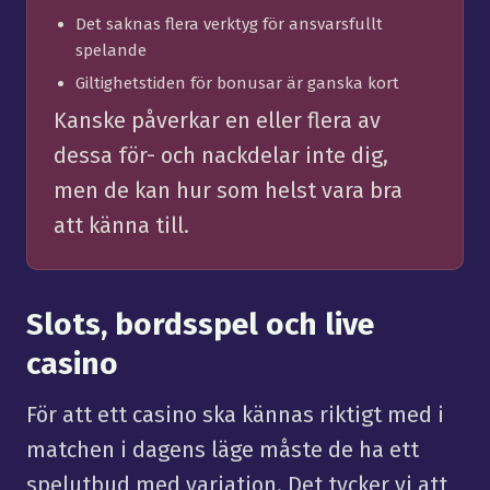
Det saknas flera verktyg för ansvarsfullt
spelande
Giltighetstiden för bonusar är ganska kort
Kanske påverkar en eller flera av
dessa för- och nackdelar inte dig,
men de kan hur som helst vara bra
att känna till.
Slots, bordsspel och live
casino
För att ett casino ska kännas riktigt med i
matchen i dagens läge måste de ha ett
spelutbud med variation. Det tycker vi att