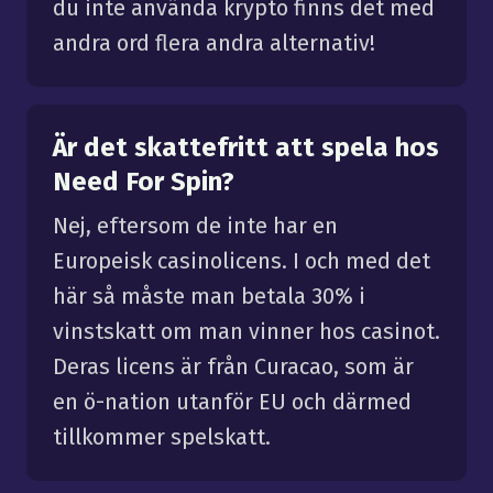
du inte använda krypto finns det med
andra ord flera andra alternativ!
Är det skattefritt att spela hos
Need For Spin?
Nej, eftersom de inte har en
Europeisk casinolicens. I och med det
här så måste man betala 30% i
vinstskatt om man vinner hos casinot.
Deras licens är från Curacao, som är
en ö-nation utanför EU och därmed
tillkommer spelskatt.