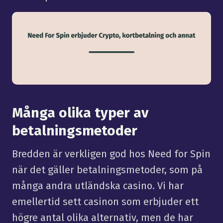
Många olika typer av
betalningsmetoder
Bredden är verkligen god hos Need for Spin
när det gäller betalningsmetoder, som på
många andra utländska casino. Vi har
emellertid sett casinon som erbjuder ett
högre antal olika alternativ, men de har