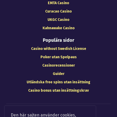
EMTA Casino
Curacao Casino
UKGC Casino
Kahnawake Casino
Populära sidor
Casino without Swedish License
Poker utan Spelpaus
Casinorecensioner
Guider
Utländska free spins utan insättning
Casino bonus utan insättningskrav
Den här sajten använder cookies,
© 2026 sverige.plejmo.com