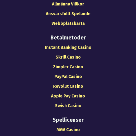
Allmänna Villkor
Ansvarsfullt Spelande
Webbplatskarta
Betalmetoder
Instant Banking Casino
Skrill Casino
Zimpler Casino
PayPal Casino
Revolut Casino
Apple Pay Casino
Swish Casino
Spellicenser
MGA Casino