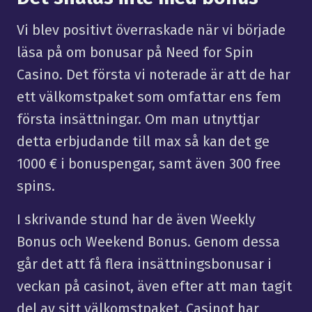
Vi blev positivt överraskade när vi började
läsa på om bonusar på Need for Spin
Casino. Det första vi noterade är att de har
ett välkomstpaket som omfattar ens fem
första insättningar. Om man utnyttjar
detta erbjudande till max så kan det ge
1000 € i bonuspengar, samt även 300 free
spins.
I skrivande stund har de även Weekly
Bonus och Weekend Bonus. Genom dessa
går det att få flera insättningsbonusar i
veckan på casinot, även efter att man tagit
del av sitt välkomstpaket. Casinot har