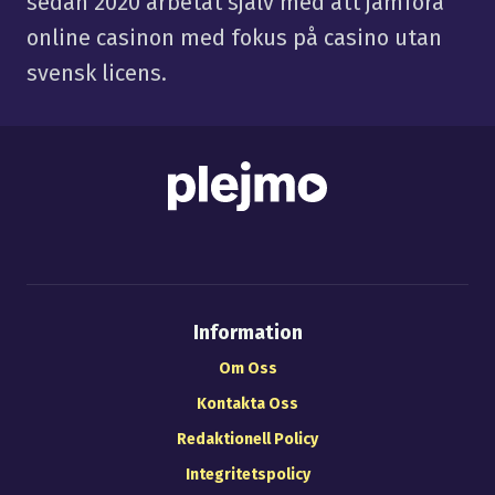
sedan 2020 arbetat själv med att jämföra
online casinon med fokus på casino utan
svensk licens.
Information
Om Oss
Kontakta Oss
Redaktionell Policy
Integritetspolicy