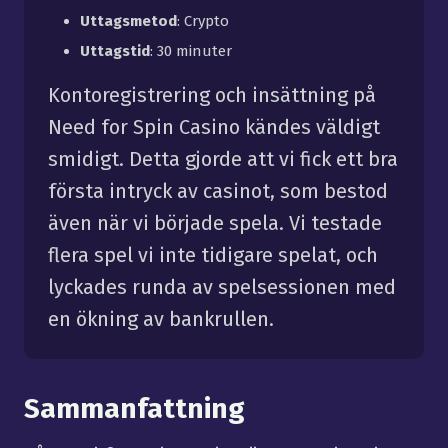
Uttagsmetod
: Crypto
Uttagstid
: 30 minuter
Kontoregistrering och insättning på
Need for Spin Casino kändes väldigt
smidigt. Detta gjorde att vi fick ett bra
första intryck av casinot, som bestod
även när vi började spela. Vi testade
flera spel vi inte tidigare spelat, och
lyckades runda av spelsessionen med
en ökning av bankrullen.
Sammanfattning